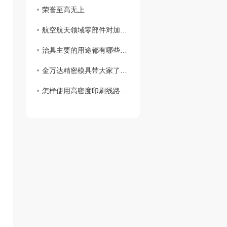
荣誉至高无上
航空航天领域零部件对加工刀具的需求?快来了解一下
治具主要的用途都有哪些?小编给大家分享
金万达精密模具带大家了解治具用途及发展，一起来看吧
怎样使用高密度印刷线路板测试治具?陕西夹治具加工厂给大家支招