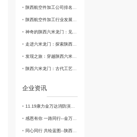
陕西航空件加工公司排名及潜力分析
陕西航空件加工行业发展现状及前景展望
神奇的陕西六米龙门：见证历史的华丽篇章
走进六米龙门：探索陕西古代石刻的魅力
发现之旅：穿越陕西六米龙门的时空隧道
陕西六米龙门：古代工艺与建筑奇迹
企业资讯
11.19康力金万达消防演习活动分享
感恩有你 一路同行--金万达10月份员工生日活动掠影
同心同行 共绘蓝图--陕西金万达2021年团建活动圆满落幕