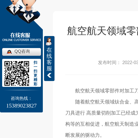
航空航天领域零
在
QQ咨询
线
客
发布时间： 2022-03
扫
一
服
扫
更
精
彩
航空航天领域零部件对加工刀
咨询热线：
随着航空航天领域钛合金、
15389023827
刀具进行 高质量切削加工已经成
构等的互相促进，航空航天制造
断发展的驱动力。